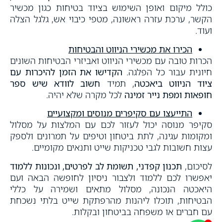
כולל מיקום ואופן השימוש בציוד בטיחות כגון מכשיר
הקשר, ערכת עזרה ראשונה, מטפי כיבוי אש, גלגל הצלה
ועוד.
הכירו את מכשירי הניווט והבטיחות
הכרות טובה עם מכשירי הניווט ואביזרי הבטיחות השונים
חיונית עבור כל הפלגה.
הקדישו את הזמן להיכרות עם
ציוד הניווט ביאכטה
, תמיד
חשוב לוודא שיש ספר
חופאות ומפת נייר זמינה
לכל מקרה שלא יהיה.
התייעצו עם סקיפרים מנוסים ומקצועיים
סקיפר מנוסה יכול לעזור לכם עם המלצות על מסלול
ומקומות עגינה, לתת ביטחון וטיפים על תמרונים ולספק
עצות חשובות לגבי טכניקות שייט ותנאים מקומיים.
לסיכום,
תכנון קפדני, תשומת לב לפרטים, ונכונות ללמוד
יאפשרו לכם ללמוד ולצבור ניסיון לחופשה הבאה ועם
היאכטה הנכונה, מסלול מתאים ושמירה על כללי
הבטיחות, תוכלו ליהנות מהרפתקת שייט בלתי נשכחת
עם חברים או משפחה בביטחון ובקלות.