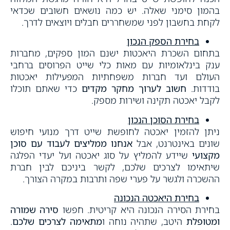
בהמון סימני שאלה. יש כמה נושאים חשובים שכדאי
לקחת בחשבון לפני שמשחררים חבלים ויוצאים לדרך.
בחירת הספק הנכון
בתחום השכרת היאכטות ישנם המון ספקים, מחברות
ענק בינלאומיות עם מאות כלי שייט הפרוסים ברחבי
העולם ועד חברות משפחתיות המפעילות יאכטות
בודדות.
חשוב לערוך מחקר מקדים
כדי שאתם תוכלו
לקבל יאכטה תקינה ושירות מספק.
בחירת הסוכן הנכון
ניתן להזמין יאכטה לחופשת שייט דרך מנועי חיפוש
שונים באינטרנט, אבל
אנחנו ממליצים לעבוד עם סוכן
מקצועי
שיידע להמליץ על סוג יאכטה ועל יעדי הפלגה
שיתאימו לצרכים שלכם, לקשר ביניכם לבין חברת
ההשכרה ולגשר על פערי שפה ותרבות במקרה הצורך.
בחירת היאכטה הנכונה
בחירת הסירה הנכונה היא קריטית. חפשו
סירה שמורה
ומטופלת
היטב, שתהיה נוחה ו
מתאימה לצרכים שלכם
.