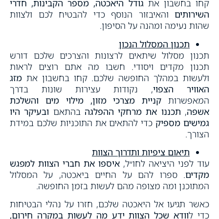
קחו בחשבון את
גודל היאכטה, מספר הקבינות, חדרי
השירותים
והאיבזור הנוסף כדי להבטיח לכם ולצוות
שהות נעימה ומהנה על הסיפון.
תכנון המסלול הנכון
תכנון מסלול שיתאים לרצונות והצרכים שלכם דורש
תכנון מקדים ויסודי. חשבו מה אתם רוצים לראות
ולעשות במהלך החופשה שלכם. קחו בחשבון את
מזג
האוויר הצפוי
, נקודות עצירות שונות בדרך
המאפשרות
קניית מצרכי מזון, מילוי מים והשלכת
אשפה
,
תכננו את מרחקי ההפלגה
בהתאם
ובעיקר היו
גמישים מספיק
כדי להתאים את התוכניות שלכם במידת
הצורך.
תיאום ציפיות ותדרוך הצוות
עוד לפני היציאה לחו״ל,
איספו את חברי הצוות למפגש
מקדים
. ספרו להם על החיים ביאכטה, על המסלול
המתוכנן ומה מצופה מהם לעשות בזמן החופשה.
כאשר תגיעו אל היאכטה שלכם, חזרו על נהלי הבטיחות
כדי ל
וודא שכל הצוות ידע מה לעשות במקרה חירום,