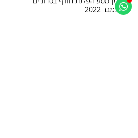
יומן מסע הפלגת חורף בסרוניים
דצמבר 2022
את אתונה והאיים הסארוניים אנחנו מכירים
מצוין וכבר שנים רבות שזהו אזור הההפלגה
המועדף עלינו. הרעיון של...
קראו עוד ⟵